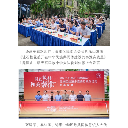
还建军致欢迎辞，秦淮区民促会会长周乐山发表
《让石榴花盛开在中华民族共同体建设的秦淮实践里》
主题演讲，朝天宫民族小学大队委刘佳薇上台发言。
张建荣、易红涛、铸牢中华民族共同体意识人大代