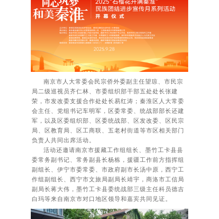
南京市人大常委会民宗侨外委副主任望琼、市民宗
局二级巡视员齐仁林、市委组织部干部五处处长张建
荣，市发改委支援合作处处长易红涛；秦淮区人大常委
会主任、党组书记车明军，区委常委、统战部部长还建
军，以及区委组织部、区委统战部、区发改委、区民宗
局、区教育局、区工商联、五老村街道等市区相关部门
负责人共同出席活动。
活动还邀请南京市援藏工作组组长、
墨竹工卡县
县
委常务副书记、常务副县长杨栋，援疆工作前方指挥组
副组长、伊宁市委常委、市政府副市长汤中原，西宁工
作组副组长、西宁市文旅局副局长靖宇，商洛市工信局
副局长蒋大伟，墨竹工卡县委统战部三级主任科员德吉
白玛等来自南京市对口地区领导和嘉宾共同见证。