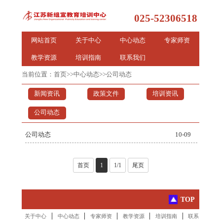
025-52306518
网站首页
关于中心
中心动态
专家师资
教学资源
培训指南
联系我们
当前位置：
首页
>>
中心动态
>>
公司动态
新闻资讯
政策文件
培训资讯
公司动态
公司动态
10-09
首页
1
1/1
尾页
TOP
|
|
|
|
|
关于中心
中心动态
专家师资
教学资源
培训指南
联系